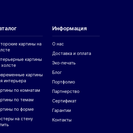
аталог
Информация
торские картины на
О нас
олсте
Доставка и оплата
нтерьерные картины
Эко-печать
 холсте
Блог
овременные картины
я интерьера
Портфолио
ртины по комнатам
Партнерство
артины по темам
Сертификат
артины по форме
Гарантии
стеры на стену
Контакты
пить