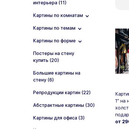
интерьера (11)
Картины по комнатам
Картины по темам
Картины в гостиную (11)
Картины по форме
Картины в спальню (6)
Картины триптих (19)
Постеры на стену
Картины на кухню (7)
Картины Двойная
Круглые картины (26)
купить (20)
Экспозиция (24)
Большие картины на
Картины Арт (52)
стену (6)
Картины городов (26)
Репродукции картин (22)
Карти
Картины гор (32)
1" на
Абстрактные картины (30)
холст
Картины Аниме (3)
подар
Картины для офиса (3)
от 2
Картины Живопись (26)