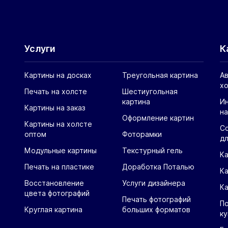
Услуги
К
Картины на досках
Треугольная картина
Ав
х
Печать на холсте
Шестиугольная
картина
И
Картины на заказ
на
Оформление картин
Картины на холсте
С
оптом
Фоторамки
дл
Модульные картины
Текстурный гель
Ка
Печать на пластике
Доработка Поталью
К
Восстановление
Услуги дизайнера
К
цвета фотографий
Печать фотографий
По
Круглая картина
больших форматов
ку