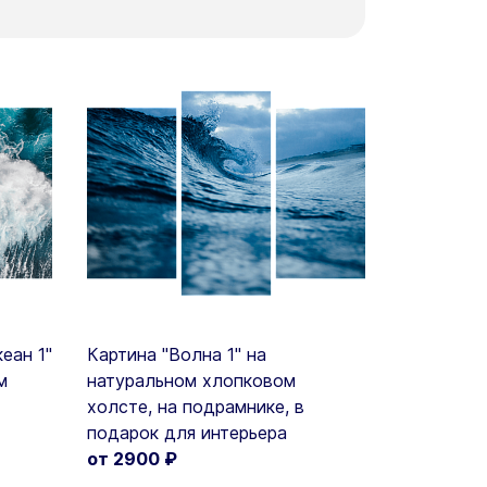
еан 1"
Картина "Волна 1" на
м
натуральном хлопковом
холсте, на подрамнике, в
подарок для интерьера
от 2900
₽