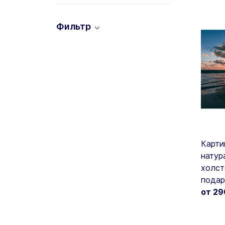
Фильтр
Карти
натур
холст
подар
от 2