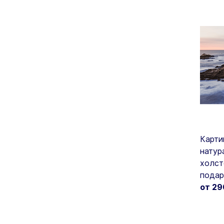
Карти
натур
холст
подар
от 2