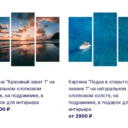
на "Красивый закат 1" на
Картина "Лодка в открыт
альном хлопковом
океане 1" на натуральном
е, на подрамнике, в
хлопковом холсте, на
ок для интерьера
подрамнике, в подарок д
900
₽
интерьера
от 2900
₽