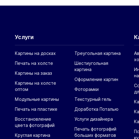
Услуги
К
Картины на досках
Треугольная картина
Ав
х
Печать на холсте
Шестиугольная
картина
И
Картины на заказ
на
Оформление картин
Картины на холсте
С
оптом
Фоторамки
дл
Модульные картины
Текстурный гель
Ка
Печать на пластике
Доработка Поталью
К
Восстановление
Услуги дизайнера
К
цвета фотографий
Печать фотографий
По
Круглая картина
больших форматов
ку