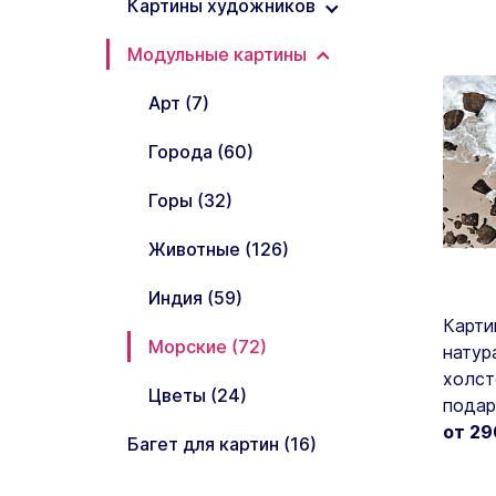
Картины художников
Картины Комиксы (3)
Модульные картины
Картины
Картины по фильмам (3)
Айвазовского (3)
Арт (7)
Картины природы (31)
Картины Ван Гога (3)
Города (60)
Картины с золотом (4)
Картины Климта (3)
Горы (32)
Картины с птицами (27)
Картины Репина (3)
Животные (126)
Картины с
животными (37)
Индия (59)
Карти
Картины черно-
Морские (72)
натур
белые (25)
холст
Цветы (24)
подар
Картины Винтаж (51)
от 2
Багет для картин (16)