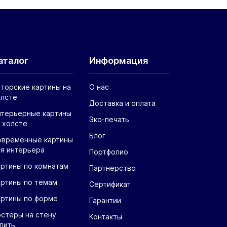
аталог
Информация
торские картины на
О нас
олсте
Доставка и оплата
нтерьерные картины
Эко-печать
 холсте
Блог
овременные картины
я интерьера
Портфолио
ртины по комнатам
Партнерство
артины по темам
Сертификат
артины по форме
Гарантии
стеры на стену
Контакты
пить