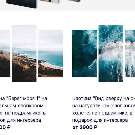
на "Берег моря 1" на
Картина "Вид сверху на ок
альном хлопковом
на натуральном хлопково
е, на подрамнике, в
холсте, на подрамнике, в
ок для интерьера
подарок для интерьера
900
₽
от 2900
₽