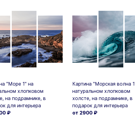
на "Море 1" на
Картина "Морская волна 1
альном хлопковом
натуральном хлопковом
е, на подрамнике, в
холсте, на подрамнике, в
ок для интерьера
подарок для интерьера
900
₽
от 2900
₽