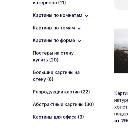
интерьера (11)
Картины по комнатам
Картины по темам
Картины в гостиную (11)
Картины по форме
Картины в спальню (6)
Картины триптих (19)
Постеры на стену
Картины на кухню (7)
Картины Двойная
Круглые картины (26)
купить (20)
Экспозиция (24)
Большие картины на
Картины Арт (52)
стену (6)
Картины городов (26)
Репродукции картин (22)
Карти
Картины гор (32)
натур
Абстрактные картины (30)
холст
Картины Аниме (3)
подар
Картины для офиса (3)
от 2
Картины Живопись (26)