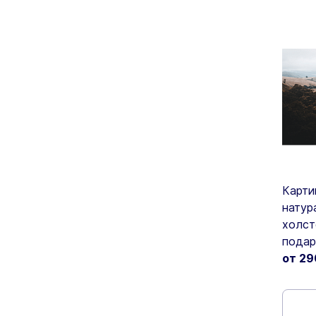
Карти
натур
холст
подар
от 2