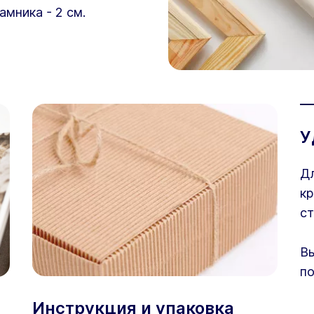
амника - 2 см.
У
Дл
кр
ст
Вы
по
Инструкция и упаковка