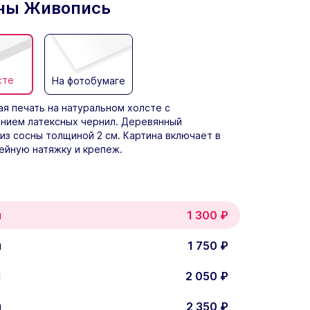
ны Живопись
сте
На фотобумаге
я печать на натуральном холсте с
нием латексных чернил. Деревянный
из сосны толщиной 2 см. Картина включает в
ейную натяжку и крепеж.
м
1 300
₽
м
1 750
₽
м
2 050
₽
м
2 350
₽