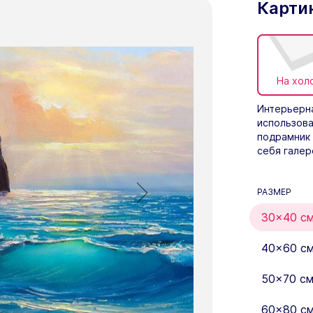
Карти
На хол
Интерьерна
использова
подрамник 
себя галер
РАЗМЕР
30×40 с
40×60 с
50×70 с
60×80 с