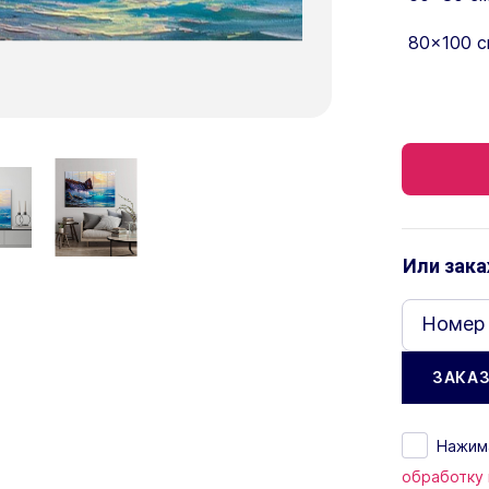
80×100 с
Или зака
Номер
Нажима
обработку