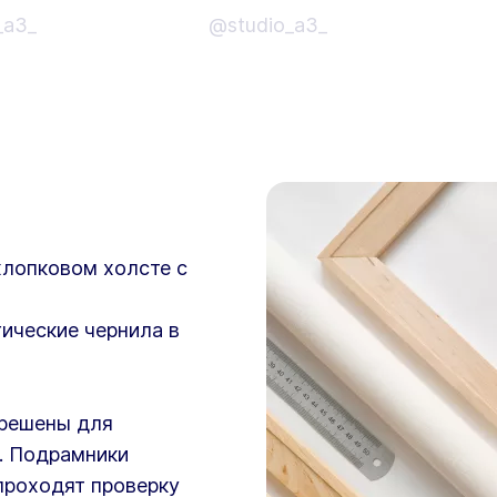
_a3_
@studio_a3_
хлопковом холсте с
ические чернила в
зрешены для
. Подрамники
проходят проверку