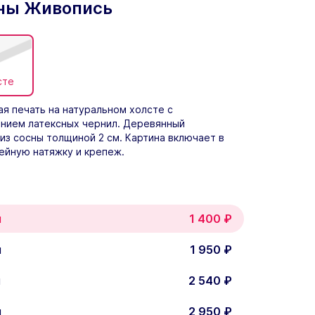
ны Живопись
сте
я печать на натуральном холсте с
нием латексных чернил. Деревянный
из сосны толщиной 2 см. Картина включает в
ейную натяжку и крепеж.
м
1 400
₽
м
1 950
₽
м
2 540
₽
м
2 950
₽