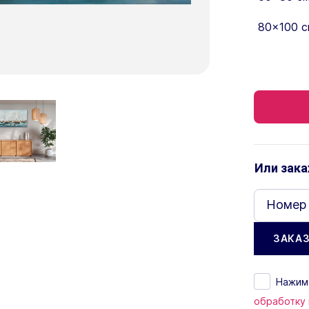
80×100 с
Или зака
Номер
Нажима
обработку