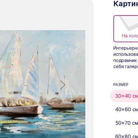
Карти
На хол
Интерьерна
использова
подрамник 
себя галер
РАЗМЕР
30×40 с
40×60 с
50×70 с
60×80 с