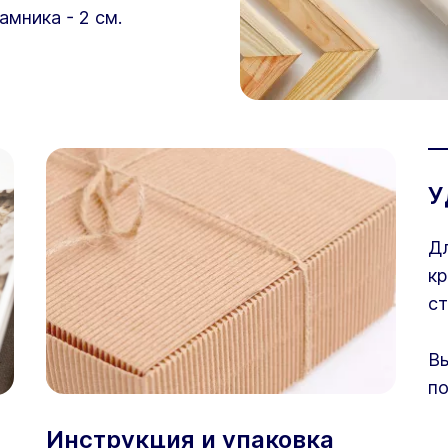
амника - 2 см.
У
Дл
кр
ст
Вы
по
Инструкция и упаковка