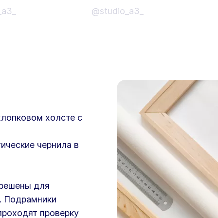
_a3_
@studio_a3_
хлопковом холсте с
ические чернила в
зрешены для
. Подрамники
проходят проверку