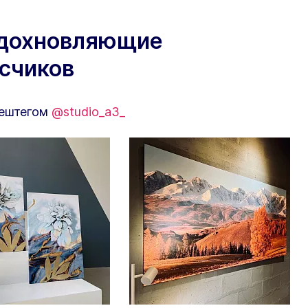
вдохновляющие
исчиков
хештегом
@studio_a3_