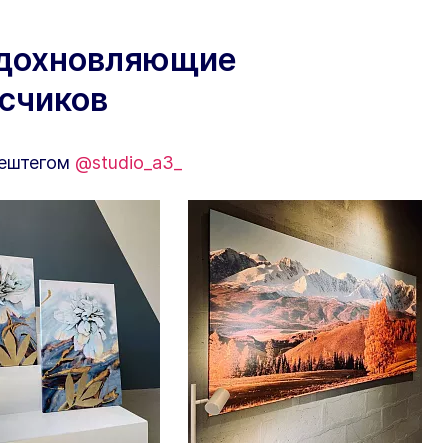
вдохновляющие
исчиков
хештегом
@studio_a3_