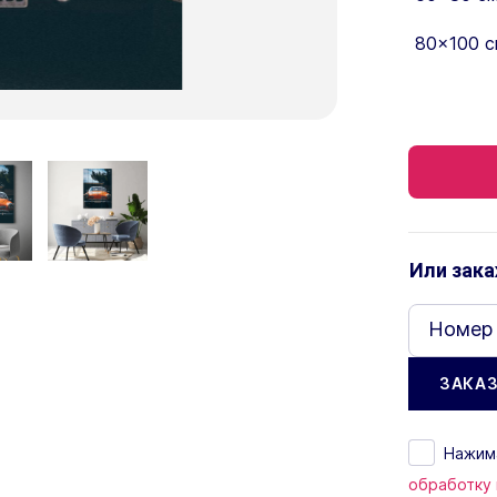
80×100 с
Или зака
Номер
Нажима
обработку