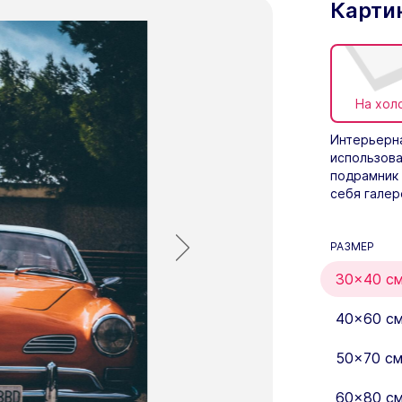
Карти
На хол
Интерьерна
использова
подрамник 
себя галер
РАЗМЕР
30×40 с
40×60 с
50×70 с
60×80 с