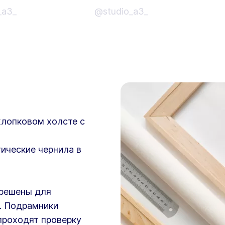
_a3_
@studio_a3_
хлопковом холсте с
ические чернила в
зрешены для
. Подрамники
проходят проверку