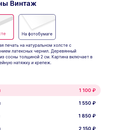
ны Винтаж
сте
На фотобумаге
я печать на натуральном холсте с
нием латексных чернил. Деревянный
из сосны толщиной 2 см. Картина включает в
ейную натяжку и крепеж.
м
1 100
₽
м
1 550
₽
м
1 850
₽
м
2 150
₽