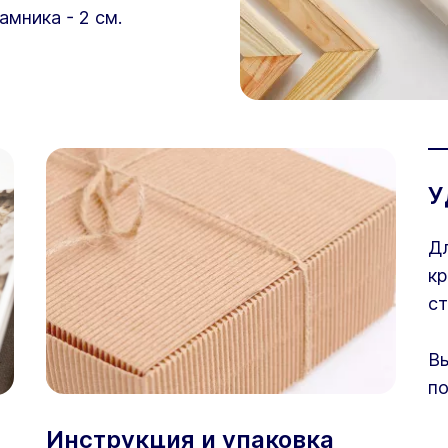
амника - 2 см.
У
Дл
кр
ст
Вы
по
Инструкция и упаковка