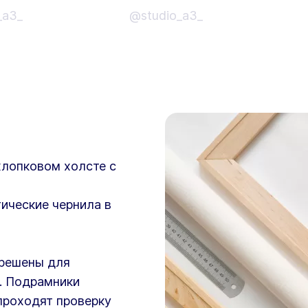
_a3_
@studio_a3_
хлопковом холсте с
ические чернила в
зрешены для
. Подрамники
проходят проверку