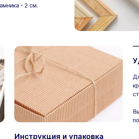
амника - 2 см.
У
Дл
кр
ст
Вы
по
Инструкция и упаковка