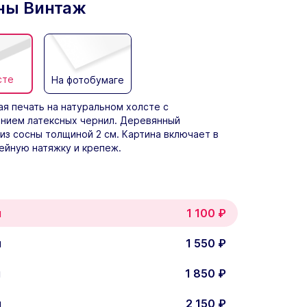
ны Винтаж
сте
На фотобумаге
я печать на натуральном холсте с
нием латексных чернил. Деревянный
из сосны толщиной 2 см. Картина включает в
ейную натяжку и крепеж.
м
1 100
₽
м
1 550
₽
м
1 850
₽
м
2 150
₽