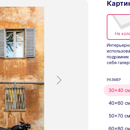
Карти
На хол
Интерьерна
использова
подрамник 
себя галер
РАЗМЕР
30×40 с
40×60 с
50×70 с
60×80 с