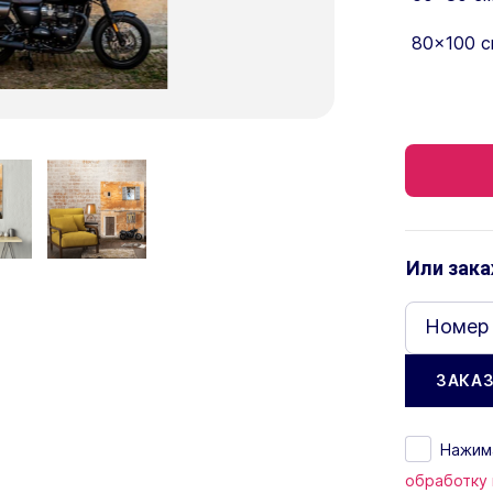
80×100 с
Или зака
Номер
Нажима
обработку