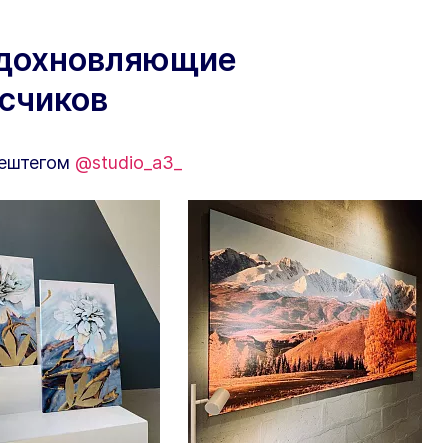
вдохновляющие
исчиков
хештегом
@studio_a3_