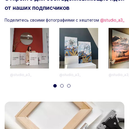
от наших подписчиков
Поделитесь своими фотографиями с хештегом
@studio_a3_
@studio_a3_
@studio_a3_
@studio_a3