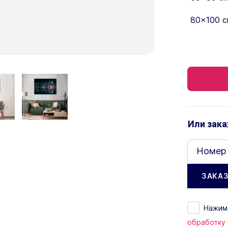
80×100 с
Или зака
Номер
Нажима
обработку