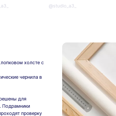
_a3_
@studio_a3_
хлопковом холсте с
ические чернила в
зрешены для
. Подрамники
проходят проверку