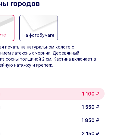
ны городов
сте
На фотобумаге
я печать на натуральном холсте с
нием латексных чернил. Деревянный
из сосны толщиной 2 см. Картина включает в
ейную натяжку и крепеж.
м
1 100
₽
м
1 550
₽
м
1 850
₽
м
2 150
₽