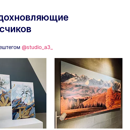
вдохновляющие
исчиков
хештегом
@studio_a3_