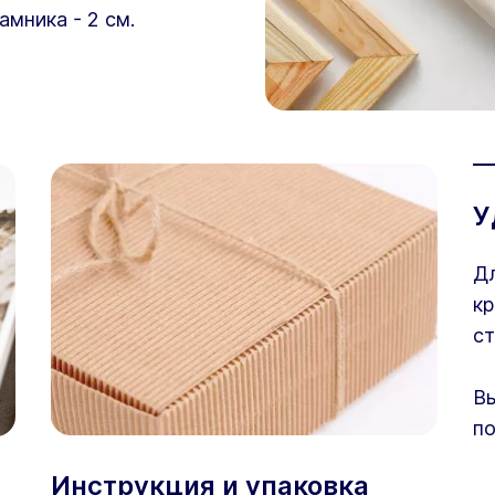
амника - 2 см.
У
Дл
кр
ст
Вы
по
Инструкция и упаковка