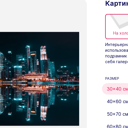
Карти
На хол
Интерьерна
использова
подрамник 
себя галер
РАЗМЕР
30×40 с
40×60 с
50×70 с
60×80 с