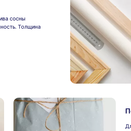
ива сосны
чность. Толщина
П
Дл