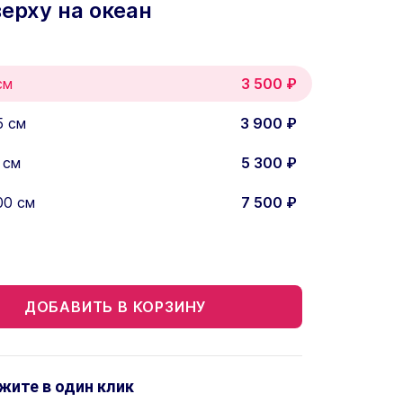
ерху на океан
см
3 500
₽
5 см
3 900
₽
 см
5 300
₽
00 см
7 500
₽
ДОБАВИТЬ В КОРЗИНУ
жите в один клик