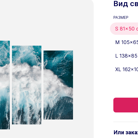
Вид св
РАЗМЕР
S 81x50 
M 105x6
L 138x85
XL 162x1
Или зака