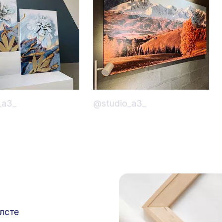
_a3_
@studio_a3_
лсте