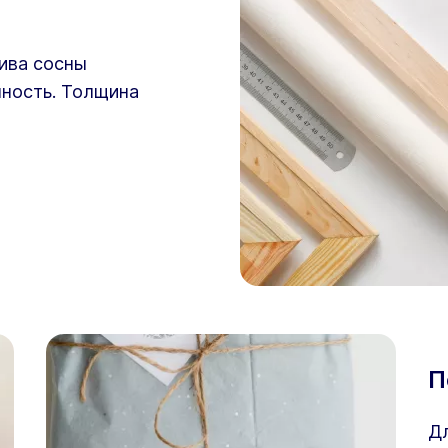
ива сосны
чность. Толщина
П
Дл