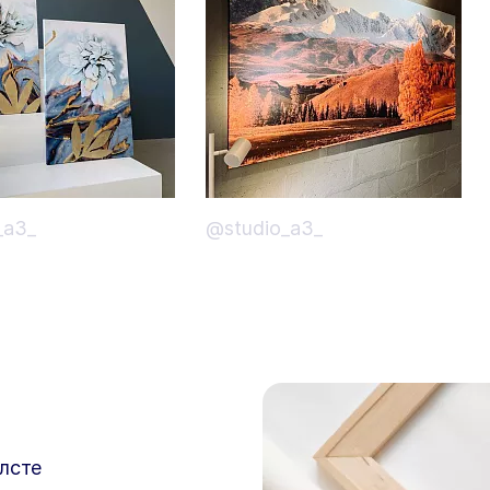
_a3_
@studio_a3_
лсте