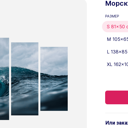
Морск
РАЗМЕР
S 81x50 
M 105x6
L 138x85
XL 162x1
Или зака