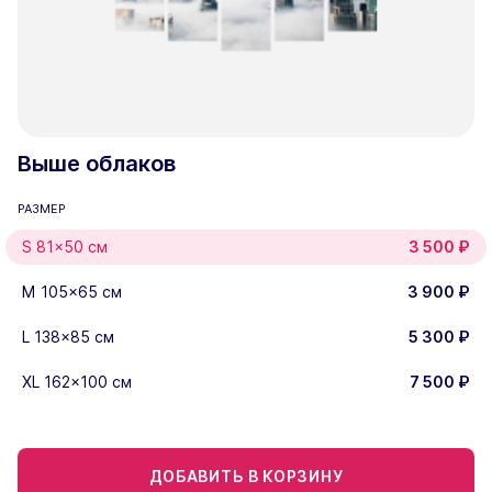
Выше облаков
РАЗМЕР
S 81x50 см
3 500
₽
M 105x65 см
3 900
₽
L 138x85 см
5 300
₽
XL 162x100 см
7 500
₽
ДОБАВИТЬ В КОРЗИНУ