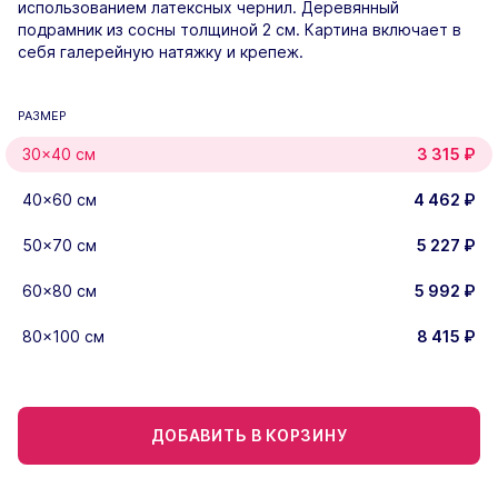
использованием латексных чернил. Деревянный
подрамник из сосны толщиной 2 см. Картина включает в
себя галерейную натяжку и крепеж.
РАЗМЕР
30×40 см
3 315
₽
40×60 см
4 462
₽
50×70 см
5 227
₽
60×80 см
5 992
₽
80×100 см
8 415
₽
ДОБАВИТЬ В КОРЗИНУ