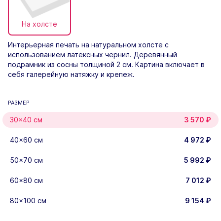
На холсте
Интерьерная печать на натуральном холсте с
использованием латексных чернил. Деревянный
подрамник из сосны толщиной 2 см. Картина включает в
себя галерейную натяжку и крепеж.
РАЗМЕР
30×40 см
3 570
₽
40×60 см
4 972
₽
50×70 см
5 992
₽
60×80 см
7 012
₽
80×100 см
9 154
₽