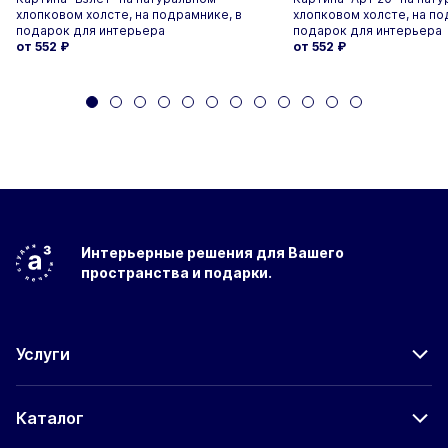
хлопковом холсте, на подрамнике, в
хлопковом холсте, на по
подарок для интерьера
подарок для интерьера
от 552
₽
от 552
₽
Интерьерные решения
для Вашего
пространства
и подарки.
Услуги
Каталог