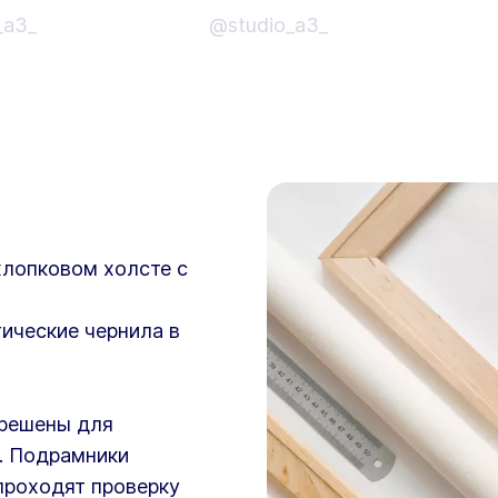
_a3_
@studio_a3_
хлопковом холсте с
ические чернила в
зрешены для
. Подрамники
проходят проверку