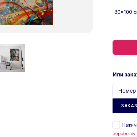
80×100 с
Или зака
Номер
Нажима
обработку