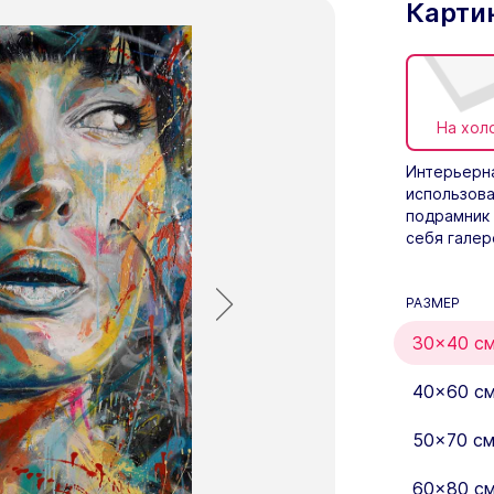
Карти
На хол
Интерьерна
использова
подрамник 
себя галер
РАЗМЕР
30×40 с
40×60 с
50×70 с
60×80 с