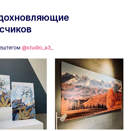
вдохновляющие
исчиков
хештегом
@studio_a3_