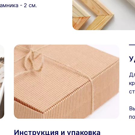
амника - 2 см.
У
Дл
кр
ст
Вы
по
Инструкция и упаковка