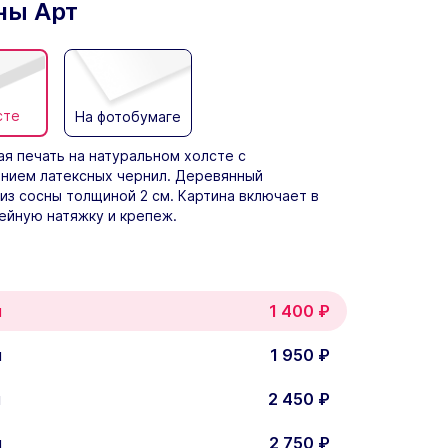
ны Арт
сте
На фотобумаге
я печать на натуральном холсте с
нием латексных чернил. Деревянный
из сосны толщиной 2 см. Картина включает в
ейную натяжку и крепеж.
м
1 400
₽
м
1 950
₽
м
2 450
₽
м
2 750
₽