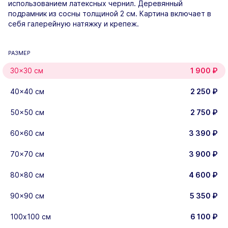
использованием латексных чернил. Деревянный
подрамник из сосны толщиной 2 см. Картина включает в
себя галерейную натяжку и крепеж.
РАЗМЕР
30×30 см
1 900
₽
40×40 см
2 250
₽
50x50 см
2 750
₽
60×60 см
3 390
₽
70×70 см
3 900
₽
80x80 см
4 600
₽
90x90 см
5 350
₽
100х100 см
6 100
₽