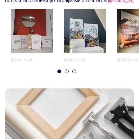
Поделитесь своими фотографиями с хештегом
@studio_a3_
@studio_a3_
@studio_a3_
@studio_a3