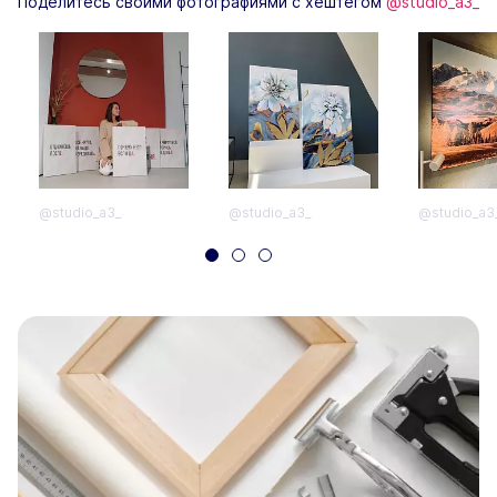
Поделитесь своими фотографиями с хештегом
@studio_a3_
@studio_a3_
@studio_a3_
@studio_a3