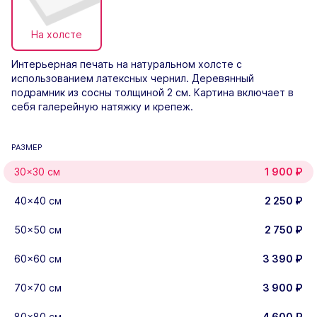
На холсте
Интерьерная печать на натуральном холсте с
использованием латексных чернил. Деревянный
подрамник из сосны толщиной 2 см. Картина включает в
себя галерейную натяжку и крепеж.
РАЗМЕР
30×30 см
1 900
₽
40×40 см
2 250
₽
50x50 см
2 750
₽
60×60 см
3 390
₽
70×70 см
3 900
₽
80x80 см
4 600
₽