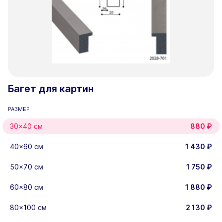
Багет для картин
РАЗМЕР
30×40 см
880
₽
40×60 см
1 430
₽
50×70 см
1 750
₽
60×80 см
1 880
₽
80×100 см
2 130
₽