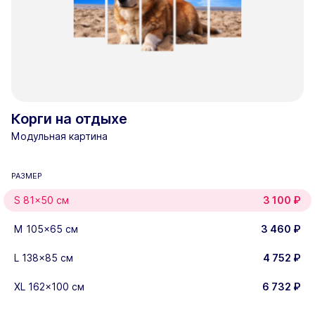
Корги на отдыхе
Модульная картина
РАЗМЕР
S 81x50 см
3 100
₽
M 105x65 см
3 460
₽
L 138x85 см
4 752
₽
XL 162x100 см
6 732
₽