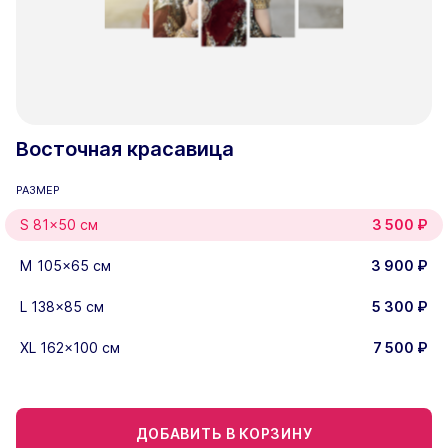
Восточная красавица
РАЗМЕР
S 81x50 см
3 500
₽
M 105x65 см
3 900
₽
L 138x85 см
5 300
₽
XL 162x100 см
7 500
₽
ДОБАВИТЬ В КОРЗИНУ