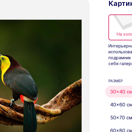
Карти
На хол
Интерьерна
использова
подрамник 
себя галер
РАЗМЕР
30×40 с
40×60 с
50×70 с
60×80 с