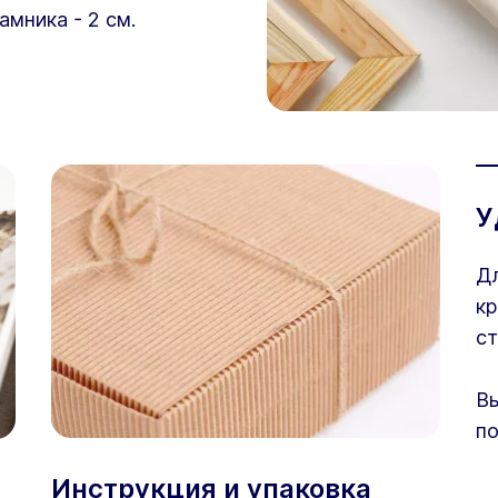
амника - 2 см.
У
Дл
кр
ст
Вы
по
Инструкция и упаковка