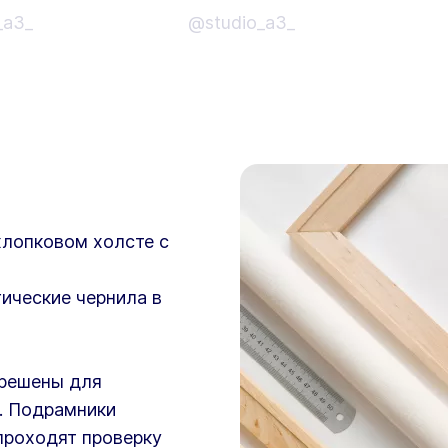
_a3_
@studio_a3_
хлопковом холсте с
ические чернила в
зрешены для
. Подрамники
проходят проверку