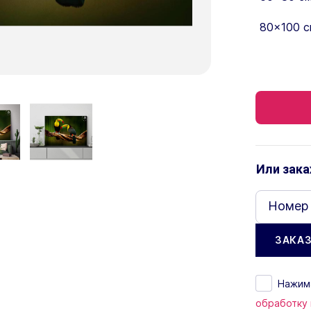
80×100 с
Или зака
Номер
Нажима
обработку