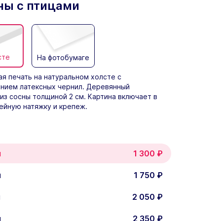
ны с птицами
сте
На фотобумаге
я печать на натуральном холсте с
нием латексных чернил. Деревянный
из сосны толщиной 2 см. Картина включает в
ейную натяжку и крепеж.
м
1 300
₽
м
1 750
₽
м
2 050
₽
м
2 350
₽