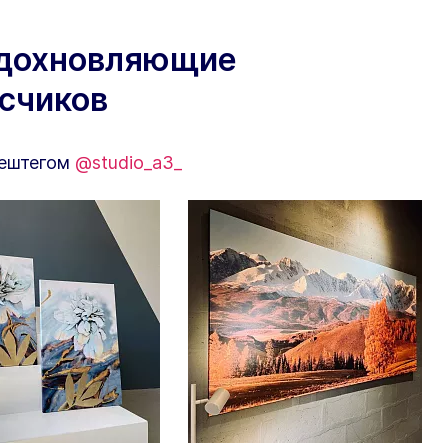
вдохновляющие
исчиков
хештегом
@studio_a3_