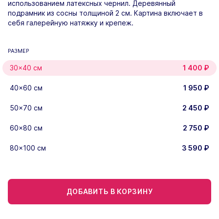
использованием латексных чернил. Деревянный
подрамник из сосны толщиной 2 см. Картина включает в
себя галерейную натяжку и крепеж.
РАЗМЕР
30×40 см
1 400
₽
40×60 см
1 950
₽
50×70 см
2 450
₽
60×80 см
2 750
₽
80×100 см
3 590
₽
ДОБАВИТЬ В КОРЗИНУ