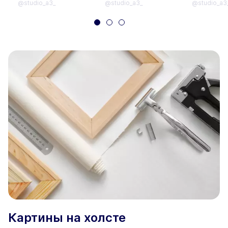
@studio_a3_
@studio_a3_
@studio_a3
Картины на холсте