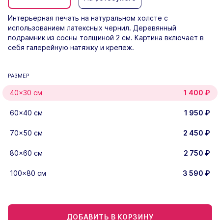
Интерьерная печать на натуральном холсте с
использованием латексных чернил. Деревянный
подрамник из сосны толщиной 2 см. Картина включает в
себя галерейную натяжку и крепеж.
РАЗМЕР
40×30 см
1 400
₽
60×40 см
1 950
₽
70×50 см
2 450
₽
80×60 см
2 750
₽
100×80 см
3 590
₽
ДОБАВИТЬ В КОРЗИНУ