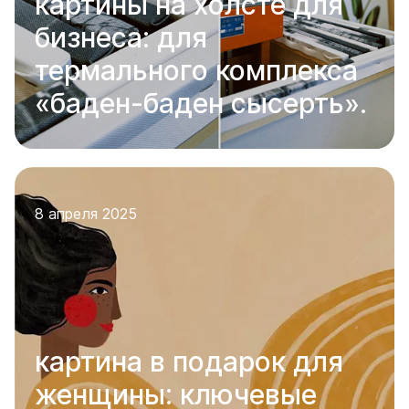
картины на холсте для
бизнеса: для
термального комплекса
«баден-баден сысерть».
8 апреля 2025
картина в подарок для
женщины: ключевые