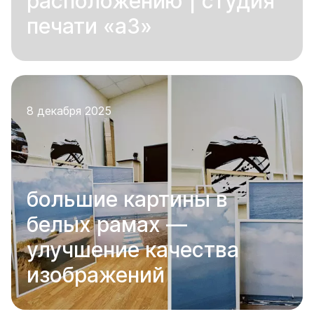
расположению | студия
печати «а3»
8 декабря 2025
большие картины в
белых рамах —
улучшение качества
изображений