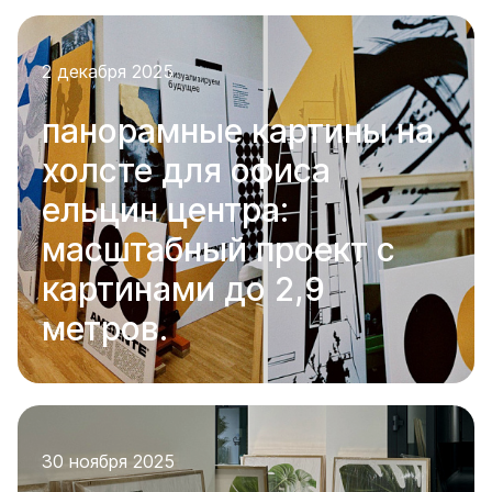
2 декабря 2025
панорамные картины на
холсте для офиса
ельцин центра:
масштабный проект с
картинами до 2,9
метров.
30 ноября 2025