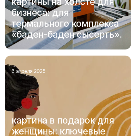
картины на холсте для
бизнеса: для
термального комплекса
«баден-баден сысерть».
8 апреля 2025
картина в подарок для
женщины: ключевые