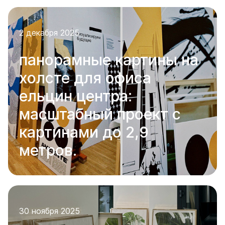
2 декабря 2025
панорамные картины на
холсте для офиса
ельцин центра:
масштабный проект с
картинами до 2,9
метров.
30 ноября 2025