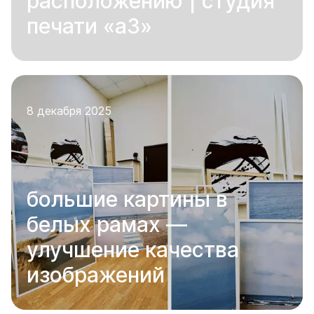
расположению | студия
печати «а3»
8 декабря 2025
большие картины в
белых рамах —
улучшение качества
изображений