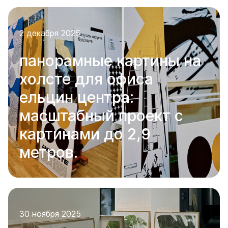
2 декабря 2025
панорамные картины на
холсте для офиса
ельцин центра:
масштабный проект с
картинами до 2,9
метров.
30 ноября 2025