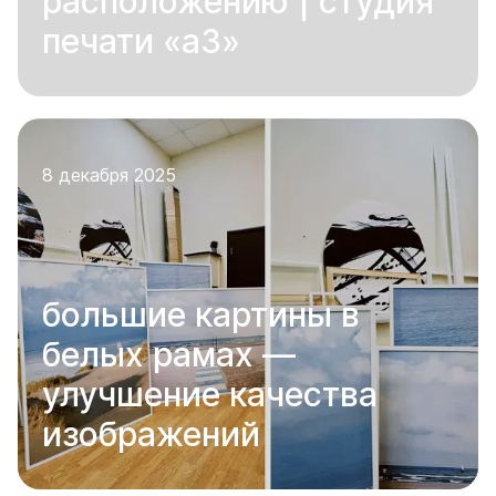
расположению | студия
печати «а3»
8 декабря 2025
большие картины в
белых рамах —
улучшение качества
изображений