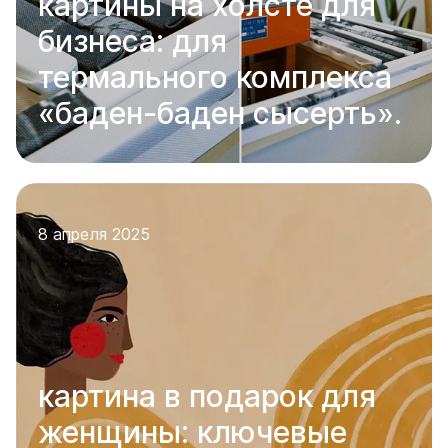
картины на холсте для
бизнеса: для
термального комплекса
«баден-баден сысерть».
8 апреля 2025
картина в подарок для
женщины: ключевые