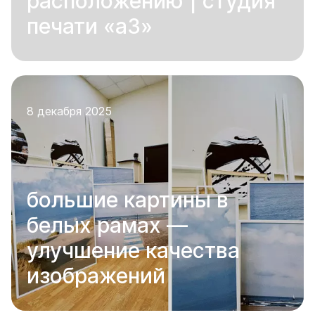
расположению | студия
печати «а3»
8 декабря 2025
большие картины в
белых рамах —
улучшение качества
изображений