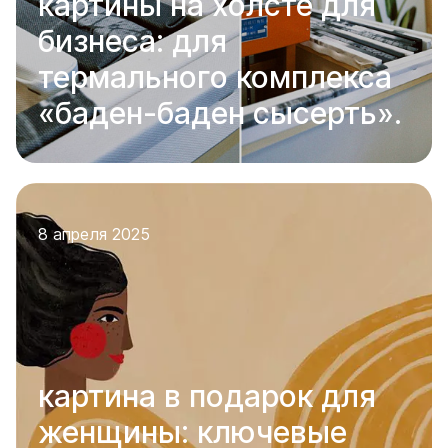
картины на холсте для
бизнеса: для
термального комплекса
«баден-баден сысерть».
8 апреля 2025
картина в подарок для
женщины: ключевые