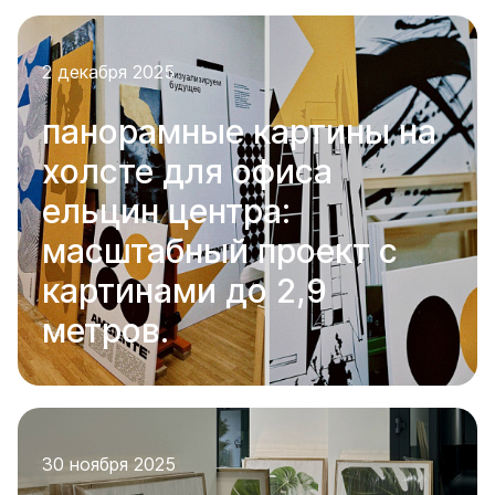
2 декабря 2025
панорамные картины на
холсте для офиса
ельцин центра:
масштабный проект с
картинами до 2,9
метров.
30 ноября 2025