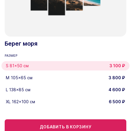
Берег моря
РАЗМЕР
S 81x50 см
3 100
₽
M 105x65 см
3 800
₽
L 138x85 см
4 600
₽
XL 162x100 см
6 500
₽
ДОБАВИТЬ В КОРЗИНУ